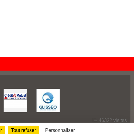
46322
visites
r
Tout refuser
Personnaliser